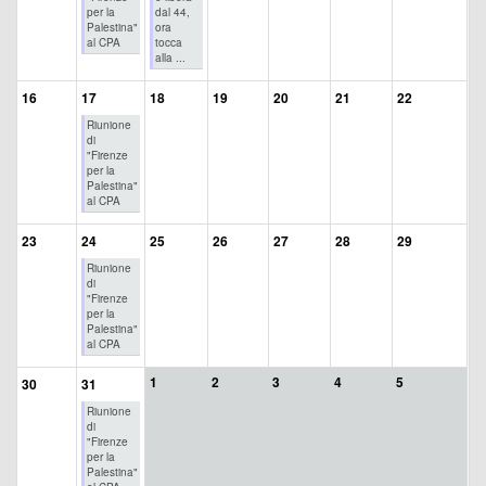
per la
dal 44,
Palestina"
ora
al CPA
tocca
alla ...
16
17
18
19
20
21
22
Riunione
di
"Firenze
per la
Palestina"
al CPA
23
24
25
26
27
28
29
Riunione
di
"Firenze
per la
Palestina"
al CPA
1
2
3
4
5
30
31
Riunione
di
"Firenze
per la
Palestina"