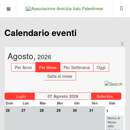
OFF CANVAS
Calendario eventi
Agosto,
2026
Per Anno
Per Mese
Per Settimana
Oggi
Salta al mese
07 Agosto 2026
Luglio
Settembre
Dom
Lun
Mar
Mer
Gio
Ven
Sab
26
27
28
29
30
31
1
Marina di
Massa
(MS):