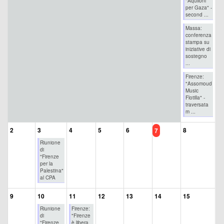
"Aquiloni
per Gaza" -
second ...
Massa:
conferenza
stampa su
iniziative di
sostegno
...
Firenze:
"Assomoud
Music
Flotilla" -
traversata
m ...
2
3
4
5
6
8
7
Riunione
di
"Firenze
per la
Palestina"
al CPA
9
10
11
12
13
14
15
Riunione
Firenze:
di
"Firenze
"Firenze
è libera