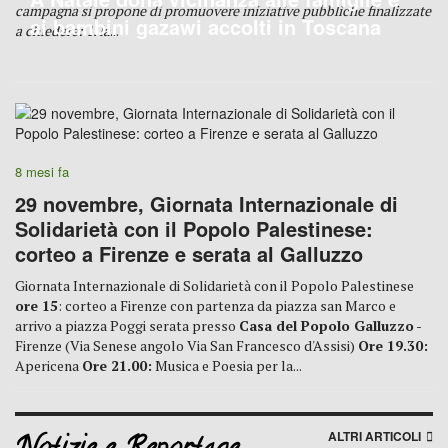
campagna si propone di promuovere iniziative pubbliche finalizzate
ai bambini gazawi accolti in Toscana
a chiedere:
1. la
...
8 mesi fa
29 novembre, Giornata Internazionale di
Solidarietà con il Popolo Palestinese:
corteo a Firenze e serata al Galluzzo
Giornata Internazionale di Solidarietà con il Popolo Palestinese
ore 15
: corteo a Firenze con partenza da piazza san Marco e
arrivo a piazza Poggi serata presso
Casa del Popolo Galluzzo
-
Firenze (Via Senese angolo Via San Francesco d'Assisi)
Ore 19.30:
Apericena
Ore 21.00:
Musica e Poesia per la...
ALTRI ARTICOLI