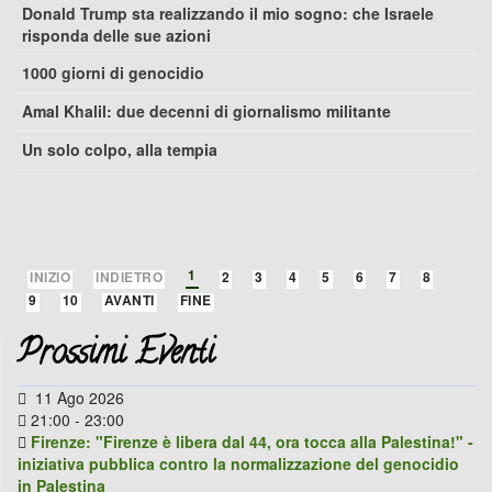
Donald Trump sta realizzando il mio sogno: che Israele
risponda delle sue azioni
1000 giorni di genocidio
Amal Khalil: due decenni di giornalismo militante
Un solo colpo, alla tempia
PAGINA 1 DI 188
1
INIZIO
INDIETRO
2
3
4
5
6
7
8
9
10
AVANTI
FINE
Prossimi Eventi
11 Ago 2026
21:00
-
23:00
Firenze: "Firenze è libera dal 44, ora tocca alla Palestina!" -
iniziativa pubblica contro la normalizzazione del genocidio
in Palestina