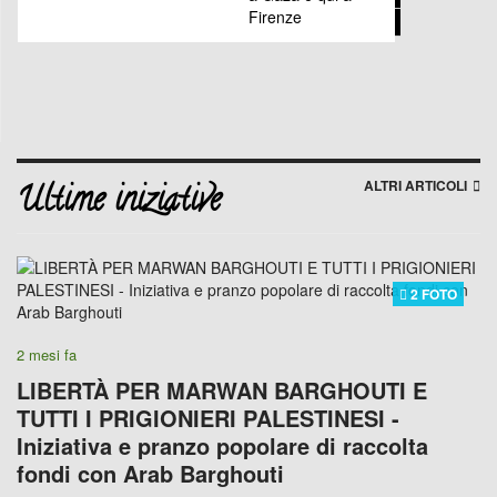
Firenze
Il
Palestina
apartheid
UE-
di
tuo
Israele
Gaza
cinque
per
mille
per
ALTRI ARTICOLI
Ultime iniziative
l'Associazione
2 FOTO
2 mesi fa
LIBERTÀ PER MARWAN BARGHOUTI E
TUTTI I PRIGIONIERI PALESTINESI -
Iniziativa e pranzo popolare di raccolta
fondi con Arab Barghouti