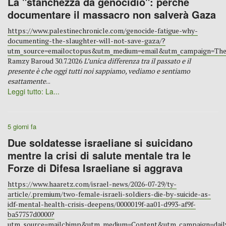
La "stanchezza da genocidio": perché
documentare il massacro non salverà Gaza
https://www.palestinechronicle.com/genocide-fatigue-why-
documenting-the-slaughter-will-not-save-gaza/?
utm_source=emailoctopus&utm_medium=email&utm_campaign=The
Ramzy Baroud 30.7.2026
L’unica differenza tra il passato e il
presente è che oggi tutti noi sappiamo, vediamo e sentiamo
esattamente
...
Leggi tutto: La...
5 giorni fa
Due soldatesse israeliane si suicidano
mentre la crisi di salute mentale tra le
Forze di Difesa Israeliane si aggrava
https://www.haaretz.com/israel-news/2026-07-29/ty-
article/.premium/two-female-israeli-soldiers-die-by-suicide-as-
idf-mental-health-crisis-deepens/0000019f-aa01-d993-af9f-
ba57757d0000?
utm_source=mailchimp&utm_medium=Content&utm_campaign=dail