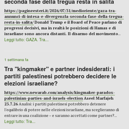
seconda fase della tregua resta in salita
https://pagineesteri.it/2026/07/31/medioriente/gaza-tra-
annunci-di-intesa-e-divergenzla-seconda-fase-della-tregua-
resta-in-salita/
Donald Trump e il Board of Peace parlano di
progressi decisivi, ma in realtà le posizioni di Hamas e di
israeliane sono ancora distanti. Il disarmo del movimento
...
Leggi tutto: GAZA. Tra...
1 settimana fa
Tra "kingmaker" e partner indesiderati: i
partiti palestinesi potrebbero decidere le
elezioni israeliane?
https://www.newarab.com/analysis/kingmaker-paradox-
palestinian-parties-and-israels-election
Aseel Marfajeh
23.7.26
Analisi: i partiti palestinesi potrebbero detenere
l'equilibrio di potere nelle elezioni israeliane, ma sceglieranno di
entrare in una coalizione – e saranno accettati come partner?...
Leggi tutto: Tra...