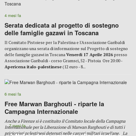
4 mesi fa
Serata dedicata al progetto di sostegno
delle famiglie gazawi in Toscana
Il Comitato Pistoiese per la Palestina e l'Associazione Garibaldi
organizzano una serata di informazione sul Progetto di sostegno
delle famiglie gazawi in Toscana
Venerdi 17 Aprile 2026
presso
Associazione Garibaldi - corso Gramsci, 52 - Pistoia Ore 20:00 -
Apericena italo-palestinese
(12 euro - 8...
6 mesi fa
Free Marwan Barghouti - riparte la
Campagna Internazionale
Anche a Firenze si è costituito il Comitato locale della Campagna
7 mesi fa
Internazionale per la Liberazione di Marwan Barghouti e di tutti i
prigionieri palestinesi detenuti nelle carceri militari israeliane.
La
A Natale dona vicinanza alle famiglie e