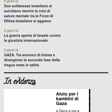
5 giorni fa
Due soldatesse israeliane si
suicidano mentre la crisi di
salute mentale tra le Forze di
Difesa Israeliane si aggrava
5 giorni fa
La guerra aperta di Israele contro
la giustizia internazionale
5 giorni fa
GAZA. Tra annunci di intesa e
divergenze la seconda fase della
tregua resta in salita
In evidenza
Aiuto
Aiuto per i
bambini di
Stop
per
Gaza
Questo
accordo
i
a Gaza e qui a
Buongiorno
è
associazione
bambini