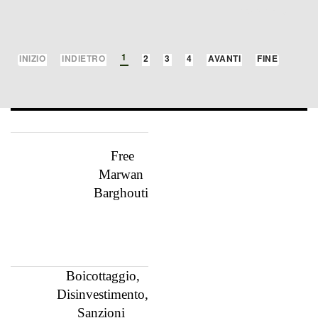
PAGINA 1 DI 4
1
INIZIO
INDIETRO
2
3
4
AVANTI
FINE
Free
Marwan
Barghouti
Boicottaggio,
Disinvestimento,
Sanzioni