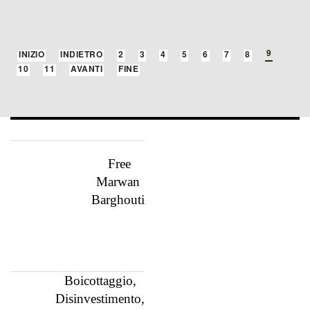
PAGINA 9 DI 11
9
INIZIO
INDIETRO
2
3
4
5
6
7
8
10
11
AVANTI
FINE
Free
Marwan
Barghouti
Boicottaggio,
Disinvestimento,