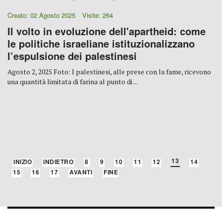
Creato: 02 Agosto 2025
Visite: 264
Il volto in evoluzione dell'apartheid: come
le politiche israeliane istituzionalizzano
l’espulsione dei palestinesi
Agosto 2, 2025 Foto: I palestinesi, alle prese con la fame, ricevono
una quantità limitata di farina al punto di ...
PAGINA 13 DI 241
13
INIZIO
INDIETRO
8
9
10
11
12
14
15
16
17
AVANTI
FINE