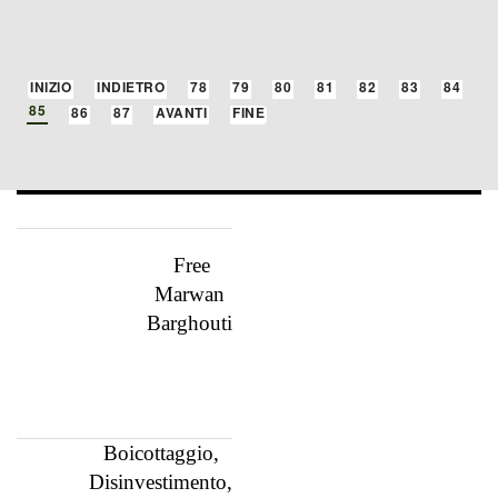
PAGINA 85 DI 87
INIZIO
INDIETRO
78
79
80
81
82
83
84
85
86
87
AVANTI
FINE
Free
Marwan
Barghouti
Boicottaggio,
Disinvestimento,