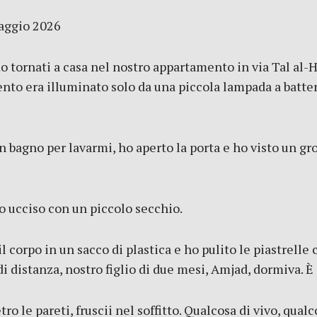
maggio 2026
amo tornati a casa nel nostro appartamento in via Tal al
amento era illuminato solo da una piccola lampada a batte
n bagno per lavarmi, ho aperto la porta e ho visto un gr
ho ucciso con un piccolo secchio.
 corpo in un sacco di plastica e ho pulito le piastrelle 
 distanza, nostro figlio di due mesi, Amjad, dormiva. È 
tro le pareti, fruscii nel soffitto. Qualcosa di vivo, qua