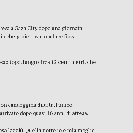
-Hawa a Gaza City dopo una giornata
ria che proiettava una luce fioca
osso topo, lungo circa 12 centimetri, che
con candeggina diluita, l'unico
arrivato dopo quasi 16 anni di attesa.
lcosa laggiù. Quella notte io e mia moglie