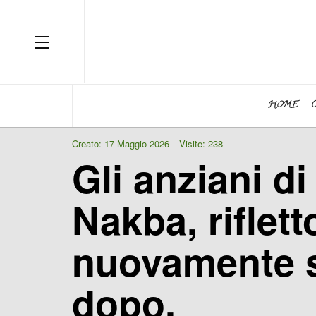
OFF CANVAS
HOME
Creato: 17 Maggio 2026
Visite: 238
Gli anziani di
Nakba, riflett
nuovamente sf
dopo.