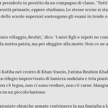
renderlo in prestito da un compagno di classe. "Tutti s
ssità primarie, eppure studiamo. Le stesse scene si st
 delle scuole superiori sostengono gli esami in tende o 
 mio villaggio, Beshit," dice. "I miei figli e nipoti ne c
a nostra patria, ma per sfuggire alla morte. Non ce ne
i Katiba nel centro di Khan Younis, Fatima Ibrahim Khalf
un rifugio improvvisato di lamiera ondulata e tela piant
Non c'è legna, non ci sono verdure, non c'è carne. Mangi
 con un piccolo bastone.
sioniste ebraiche armate costrinsero la sua famiglia a 