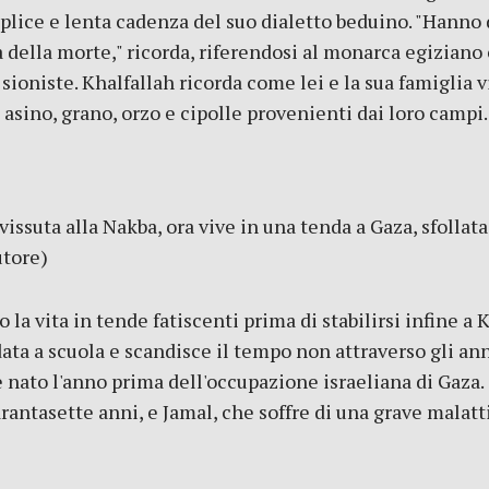
mplice e lenta cadenza del suo dialetto beduino. "Hanno 
ra della morte," ricorda, riferendosi al monarca egizian
e sioniste. Khalfallah ricorda come lei e la sua famigli
asino, grano, orzo e cipolle provenienti dai loro campi. 
issuta alla Nakba, ora vive in una tenda a Gaza, sfollata
utore)
 la vita in tende fatiscenti prima di stabilirsi infine a
ata a scuola e scandisce il tempo non attraverso gli ann
è nato l'anno prima dell'occupazione israeliana di Gaza. 
antasette anni, e Jamal, che soffre di una grave malattia