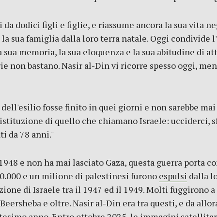
 da dodici figli e figlie, e riassume ancora la sua vita n
 la sua famiglia dalla loro terra natale. Oggi condivide 
la sua memoria, la sua eloquenza e la sua abitudine di a
ie non bastano. Nasir al-Din vi ricorre spesso oggi, men
ell'esilio fosse finito in quei giorni e non sarebbe mai 
istituzione di quello che chiamano Israele: ucciderci, sf
ti da 78 anni."
1948 e non ha mai lasciato Gaza, questa guerra porta con
0.000 e un milione di palestinesi furono
espulsi
dalla lo
ione di Israele tra il 1947 ed il 1949. Molti fuggirono 
a, Beersheba e oltre. Nasir al-Din era tra questi, e da all
ttesimo anno. Entro ottobre 2025, le immagini satellita