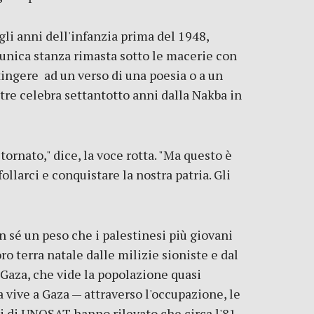
egli anni dell'infanzia prima del 1948,
l'unica stanza rimasta sotto le macerie con
ttingere ad un verso di una poesia o a un
tre celebra settantotto anni dalla Nakba in
tornato," dice, la voce rotta. "Ma questo è
ollarci e conquistare la nostra patria. Gli
 sé un peso che i palestinesi più giovani
ro terra natale dalle milizie sioniste e dal
a Gaza, che vide la popolazione quasi
ora vive a Gaza — attraverso l'occupazione, le
ri di UNOSAT hanno rilevato che circa l'81