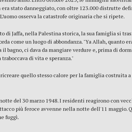
ia era stato danneggiato, con oltre 123.000 distrutte de
 L’uomo osserva la catastrofe originaria che si ripete.
o di Jaffa, nella Palestina storica, la sua famiglia si tras
corda come un luogo di abbondanza. "Ya Allah, quanto era
a il bagno, ci dava da mangiare verdure e, prima di dorm
a traboccava di vita e speranza."
 ricreare quello stesso calore per la famiglia costruita 
otte del 30 marzo 1948. I residenti reagirono con vecchi
attacco più feroce avvenne nella notte dell'11 maggio. 
e fuggì.