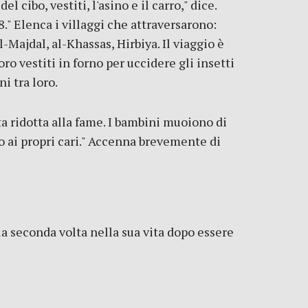
 cibo, vestiti, l'asino e il carro," dice.
8." Elenca i villaggi che attraversarono:
l-Majdal, al-Khassas, Hirbiya. Il viaggio è
ro vestiti in forno per uccidere gli insetti
i tra loro.
ata ridotta alla fame. I bambini muoiono di
io ai propri cari." Accenna brevemente di
 la seconda volta nella sua vita dopo essere