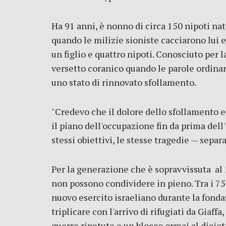
Ha 91 anni, è nonno di circa 150 nipoti nati
quando le milizie sioniste cacciarono lui e
un figlio e quattro nipoti. Conosciuto per 
versetto coranico quando le parole ordinar
uno stato di rinnovato sfollamento.
"Credevo che il dolore dello sfollamento e d
il piano dell'occupazione fin da prima dell'
stessi obiettivi, le stesse tragedie — separa
Per la generazione che è sopravvissuta al 
non possono condividere in pieno. Tra i 75
nuovo esercito israeliano durante la fondaz
triplicare con l'arrivo di rifugiati da Giaff
guerre ripetute e un blocco ormai al dicio