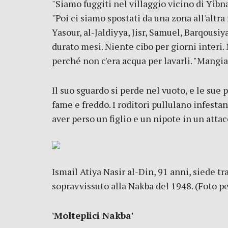
"Siamo fuggiti nel villaggio vicino di Yibna 
"Poi ci siamo spostati da una zona all'altra
Yasour, al-Jaldiyya, Jisr, Samuel, Barqousiya
durato mesi. Niente cibo per giorni interi. 
perché non c'era acqua per lavarli. "Mangiav
Il suo sguardo si perde nel vuoto, e le sue 
fame e freddo. I roditori pullulano infestan
aver perso un figlio e un nipote in un attacc
Ismail Atiya Nasir al-Din, 91 anni, siede tr
sopravvissuto alla Nakba del 1948. (Foto p
'Molteplici Nakba'