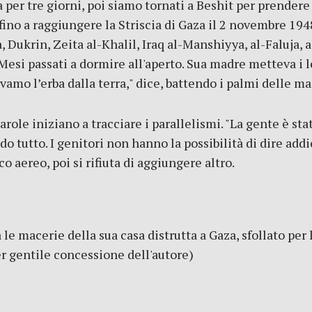
per tre giorni, poi siamo tornati a Beshit per prendere del
 fino a raggiungere la Striscia di Gaza il 2 novembre 194
, Dukrin, Zeita al-Khalil, Iraq al-Manshiyya, al-Faluja, a
Mesi passati a dormire all'aperto. Sua madre metteva i lo
amo l’erba dalla terra," dice, battendo i palmi delle man
parole iniziano a tracciare i parallelismi. "La gente è st
do tutto. I genitori non hanno la possibilità di dire add
o aereo, poi si rifiuta di aggiungere altro.
a le macerie della sua casa distrutta a Gaza, sfollato per
er gentile concessione dell'autore)