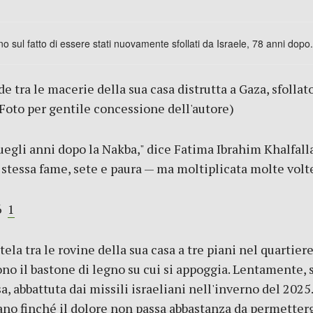
de tra le macerie della sua casa distrutta a Gaza, sfollat
(Foto per gentile concessione dell'autore)
egli anni dopo la Nakba," dice Fatima Ibrahim Khalfalla
 La stessa fame, sete e paura — ma moltiplicata molte volte
26
1
la tra le rovine della sua casa a tre piani nel quartie
ono il bastone di legno su cui si appoggia. Lentamente, 
sa, abbattuta dai missili israeliani nell'inverno del 2025
rano finché il dolore non passa abbastanza da permettergl