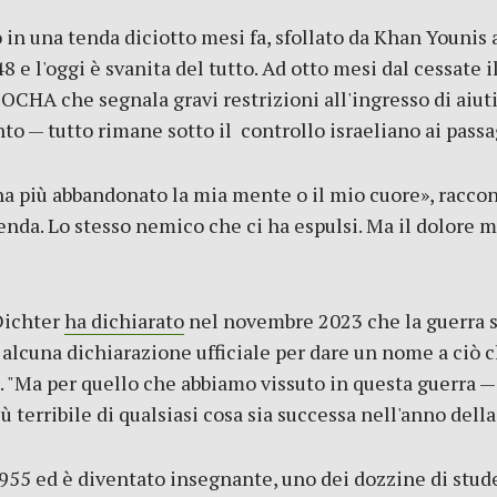
 in una tenda diciotto mesi fa, sfollato da Khan Younis
948 e l'oggi è svanita del tutto. Ad otto mesi dal cessate 
OCHA che segnala gravi restrizioni all'ingresso di aiuti 
o — tutto rimane sotto il controllo israeliano ai passagg
a più abbandonato la mia mente o il mio cuore», raccont
enda. Lo stesso nemico che ci ha espulsi. Ma il dolore m
 Dichter
ha dichiarato
nel novembre 2023 che la guerra s
a alcuna dichiarazione ufficiale per dare un nome a ciò
. "Ma per quello che abbiamo vissuto in questa guerra — 
ù terribile di qualsiasi cosa sia successa nell'anno dell
955 ed è diventato insegnante, uno dei dozzine di stud