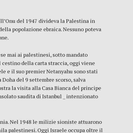
ell’Onu del 1947 divideva la Palestina in
o della popolazione ebraica. Nessuno poteva
one.
ese mai ai palestinesi, sotto mandato
 cestino della carta straccia, oggi viene
le e il suo premier Netanyahu sono stati
a Doha del 9 settembre scorso, salva
tra la visita alla Casa Bianca del principe
solato saudita di Istanbul _ intenzionato
nia. Nel 1948 le milizie sioniste attuarono
ila palestinesi. Oggi Israele occupa oltre il