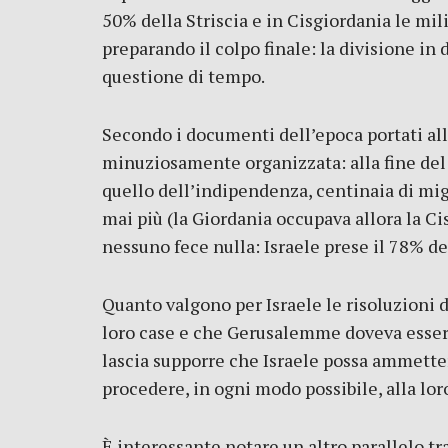
50% della Striscia e in Cisgiordania le mil
preparando il colpo finale: la divisione in
questione di tempo.
Secondo i documenti dell’epoca portati all
minuziosamente organizzata: alla fine del
quello dell’indipendenza, centinaia di mig
mai più (la Giordania occupava allora la 
nessuno fece nulla: Israele prese il 78% de
Quanto valgono per Israele le risoluzioni d
loro case e che Gerusalemme doveva essere 
lascia supporre che Israele possa ammetter
procedere, in ogni modo possibile, alla lor
È interessante notare un altro parallelo tra