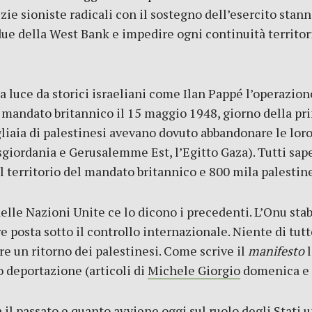
izie sioniste radicali con il sostegno dell’esercito stan
 due della West Bank e impedire ogni continuità territori
a luce da storici israeliani come Ilan Pappé l’operazio
 mandato britannico il 15 maggio 1948, giorno della pr
liaia di palestinesi avevano dovuto abbandonare le loro 
Cisgiordania e Gerusalemme Est, l’Egitto Gaza). Tutti s
l territorio del mandato britannico e 800 mila palestine
elle Nazioni Unite ce lo dicono i precedenti. L’Onu stab
posta sotto il controllo internazionale. Niente di tut
e un ritorno dei palestinesi. Come scrive il
manifesto
l
o deportazione (articoli di
Michele Giorgio
domenica e 
 il passato e quanto avviene oggi sul ruolo degli Stati un