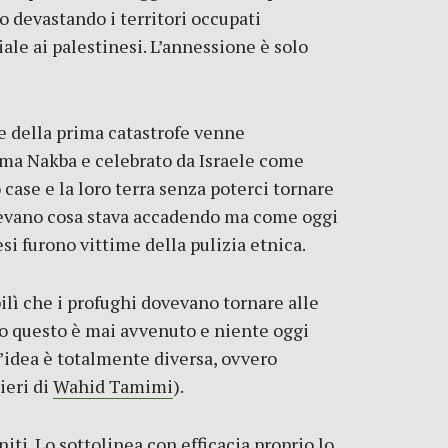
no devastando i territori occupati
ale ai palestinesi. L’annessione è solo
ne della prima catastrofe venne
ima Nakba e celebrato da Israele come
case e la loro terra senza poterci tornare
apevano cosa stava accadendo ma come oggi
si furono vittime della pulizia etnica.
ilì che i profughi dovevano tornare alle
to questo è mai avvenuto e niente oggi
’idea è totalmente diversa, ovvero
ieri di
Wahid Tamimi
).
iti. Lo sottolinea con efficacia proprio lo