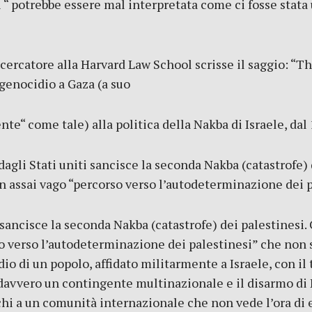
i “ potrebbe essere mal interpretata come ci fosse stata
catore alla Harvard Law School scrisse il saggio: “T
 genocidio a Gaza (a suo
e“ come tale) alla politica della Nakba di Israele, dal
agli Stati uniti sancisce la seconda Nakba (catastrofe) d
un assai vago “percorso verso l’autodeterminazione dei p
 sancisce la seconda Nakba (catastrofe) dei palestinesi. 
so verso l’autodeterminazione dei palestinesi” che non s
io di un popolo, affidato militarmente a Israele, con il 
davvero un contingente multinazionale e il disarmo di
hi a un comunità internazionale che non vede l’ora di es