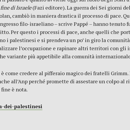
fine di Israele
(Fazi editore). La guerra dei Sei giorni de
 Golan, cambiò in maniera drastica il processo di pace.
ongresso filo-israeliano – scrive Pappé – hanno tenuto f
to. Per questo i processi di pace, anche quelli che port
vano i palestinesi e si prendeva un po’ in giro la comuni
lizzare l’occupazione e rapinare altri territori con gli
he variante più appetibile alla comunità internazionale
è come credere al pifferaio magico dei fratelli Grimm. L
nche all’Anp perché promette di assestare un colpo al r
 fine è nota.
a-dei-palestinesi