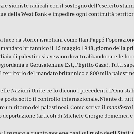
izie sioniste radicali con il sostegno dell’esercito stan
 due della West Bank e impedire ogni continuità territori
a luce da storici israeliani come Ilan Pappé l’operazio
 mandato britannico il 15 maggio 1948, giorno della pr
liaia di palestinesi avevano dovuto abbandonare le loro 
Cisgiordania e Gerusalemme Est, l’Egitto Gaza). Tutti s
l territorio del mandato britannico e 800 mila palestine
elle Nazioni Unite ce lo dicono i precedenti. L’Onu stab
posta sotto il controllo internazionale. Niente di tut
e un ritorno dei palestinesi. Come scrive il
manifesto
l
o deportazione (articoli di
Michele Giorgio
domenica e 
 il passato e quanto avviene oggi sul ruolo degli Stati un