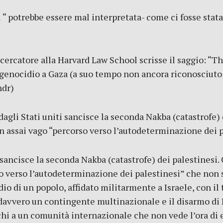
i “ potrebbe essere mal interpretata- come ci fosse stat
catore alla Harvard Law School scrisse il saggio: “T
l genocidio a Gaza (a suo tempo non ancora riconosciuto 
ndr)
agli Stati uniti sancisce la seconda Nakba (catastrofe) d
un assai vago “percorso verso l’autodeterminazione dei p
 sancisce la seconda Nakba (catastrofe) dei palestinesi. 
so verso l’autodeterminazione dei palestinesi” che non s
io di un popolo, affidato militarmente a Israele, con il 
davvero un contingente multinazionale e il disarmo di
hi a un comunità internazionale che non vede l’ora di es