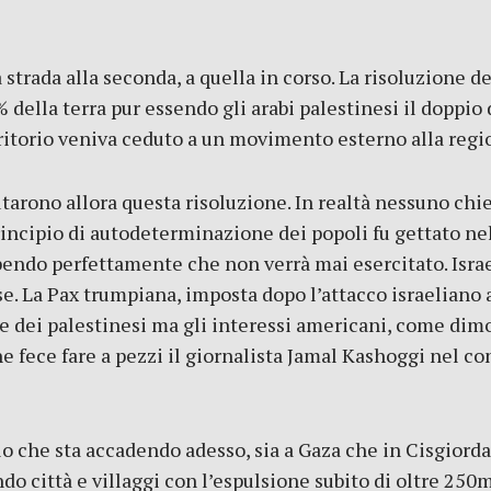
strada alla seconda, a quella in corso. La risoluzione d
% della terra pur essendo gli arabi palestinesi il doppi
ritorio veniva ceduto a un movimento esterno alla regi
utarono allora questa risoluzione. In realtà nessuno chi
principio di autodeterminazione dei popoli fu gettato nel
pendo perfettamente che non verrà mai esercitato. Israe
se. La Pax trumpiana, imposta dopo l’attacco israeliano 
 dei palestinesi ma gli interessi americani, come dimos
ece fare a pezzi il giornalista Jamal Kashoggi nel con
o che sta accadendo adesso, sia a Gaza che in Cisgiorda
do città e villaggi con l’espulsione subito di oltre 250m