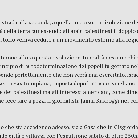
strada alla seconda, a quella in corso. La risoluzione d
% della terra pur essendo gli arabi palestinesi il doppi
ritorio veniva ceduto a un movimento esterno alla regi
utarono allora questa risoluzione. In realtà nessuno chi
principio di autodeterminazione dei popoli fu gettato nel
pendo perfettamente che non verrà mai esercitato. Israe
se. La Pax trumpiana, imposta dopo l’attacco israeliano 
 dei palestinesi ma gli interessi americani, come dimos
ece fare a pezzi il giornalista Jamal Kashoggi nel con
o che sta accadendo adesso, sia a Gaza che in Cisgiorda
do città e villaggi con l’espulsione subito di oltre 250m