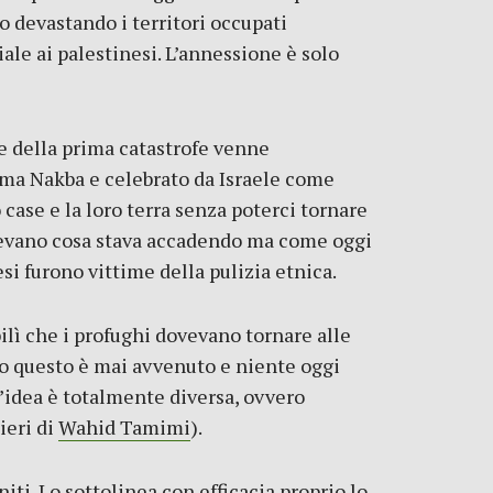
no devastando i territori occupati
ale ai palestinesi. L’annessione è solo
ne della prima catastrofe venne
ima Nakba e celebrato da Israele come
case e la loro terra senza poterci tornare
apevano cosa stava accadendo ma come oggi
si furono vittime della pulizia etnica.
ilì che i profughi dovevano tornare alle
to questo è mai avvenuto e niente oggi
’idea è totalmente diversa, ovvero
ieri di
Wahid Tamimi
).
iti. Lo sottolinea con efficacia proprio lo