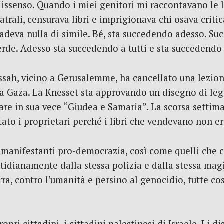
 dissenso. Quando i miei genitori mi raccontavano le 
trali, censurava libri e imprigionava chi osava criti
deva nulla di simile. Bé, sta succedendo adesso. Suc
erde. Adesso sta succedendo a tutti e sta succedendo
ssah, vicino a Gerusalemme, ha cancellato una lezio
e a Gaza. La Knesset sta approvando un disegno di leg
are in sua vece “Giudea e Samaria”. La scorsa settima
tato i proprietari perché i libri che vendevano non e
 manifestanti pro-democrazia, così come quelli che c
otidianamente dalla stessa polizia e dalla stessa m
erra, contro l’umanità e persino al genocidio, tutte co