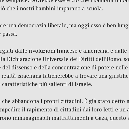
sere semplice. Dovrebbe essere ciò che i bambini imp
ciò che i nostri bambini imparano a scuola.
dare una democrazia liberale, ma oggi esso è ben lun
 passa.
 forgiati dalle rivoluzioni francese e americana e dal
la Dichiarazione Universale dei Diritti dell’Uomo, son
e del dissenso e della concentrazione di potere nelle
 realtà israeliana faticherebbe a trovare una giustifi
aratteristiche più salienti di Israele.
 che abbandona i propri cittadini. È già stato detto 
pedire il rapimento di cittadini dai loro letti e un
ffrono inimmaginabili maltrattamenti a Gaza, questo 