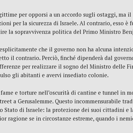
egittime per opporsi a un accordo sugli ostaggi, ma i
oni per la sicurezza di Israele. Al contrario, esso è 
ntire la sopravvivenza politica del Primo Ministro B
 esplicitamente che il governo non ha alcuna intenzio
detto il contrario. Perciò, finché dipenderà dal govern
offerenze per realizzare il sogno del Ministro delle F
so gli abitanti e avervi insediato colonie.
e fame e torture nell’oscurità di cantine e tunnel in
treet a Gerusalemme. Questo incommensurabile tradim
 Stato di Israele: la protezione dei suoi cittadini e l
ior ragione se in circostanze estreme, quando i nemic