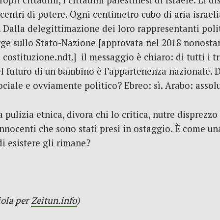
opri cittadini, i cittadini palestinesi di Israele. Li d
i centri di potere. Ogni centimetro cubo di aria israel
 Dalla delegittimazione dei loro rappresentanti politi
Legge sullo Stato-Nazione [approvata nel 2018 nonosta
ostituzione.ndt.] il messaggio è chiaro: di tutti i t
del futuro di un bambino è l’appartenenza nazionale. 
ociale e ovviamente politico? Ebreo: sì. Arabo: asso
a pulizia etnica, divora chi lo critica, nutre disprezzo
nnocenti che sono stati presi in ostaggio. È come una 
di esistere gli rimane?
iola per
Zeitun.info
)