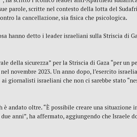
rà”, ha scritto l’iconico leader anti-Apartheid sudafr
ue parole, scritte nel contesto della lotta del Sudafri
ontro la cancellazione, sia fisica che psicologica.
a hanno detto i leader israeliani sulla Striscia di G
ale della sicurezza” per la Striscia di Gaza “per un p
el novembre 2023. Un anno dopo, l’esercito israelian
ai giornalisti israeliani che non ci sarebbe stato “n
h è andato oltre. “È possibile creare una situazione i
n due anni”, ha affermato, aggiungendo che Israele 