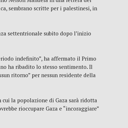
icano Nelson Mandela in una lettera del
ca, sembrano scritte per i palestinesi, in
aza settentrionale subito dopo l’inizio
eriodo indefinito”, ha affermato il Primo
o ha ribadito lo stesso sentimento. Il
essun ritorno” per nessun residente della
n cui la popolazione di Gaza sarà ridotta
dovrebbe rioccupare Gaza e “incoraggiare”