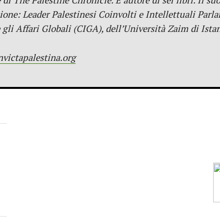
i The Palestine Chronicle. È autore di sei libri. Il su
ione: Leader Palestinesi Coinvolti e Intellettuali Parl
 gli Affari Globali (CIGA), dell’Università Zaim di Ista
nvictapalestina.org