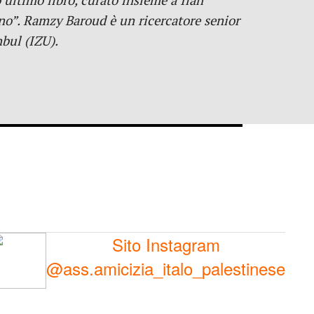
o ultimo libro, curato insieme a Ilan
ano”. Ramzy Baroud è un ricercatore senior
nbul (IZU).
Sito Instagram
@ass.amicizia_italo_palestinese