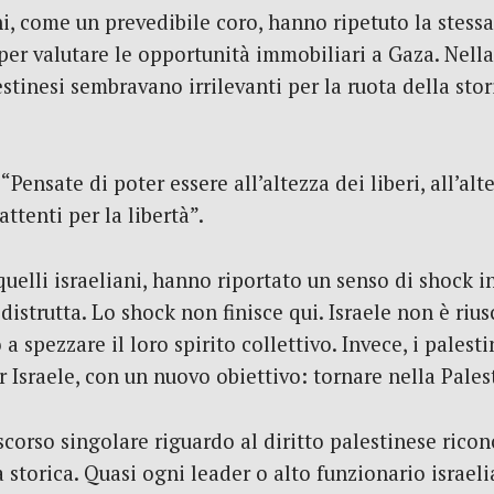
ani, come un prevedibile coro, hanno ripetuto la stess
er valutare le opportunità immobiliari a Gaza. Nella
estinesi sembravano irrilevanti per la ruota della sto
“Pensate di poter essere all’altezza dei liberi, all’a
tenti per la libertà”.
uelli israeliani, hanno riportato un senso di shock 
trutta. Lo shock non finisce qui. Israele non è riusc
a spezzare il loro spirito collettivo. Invece, i palesti
 Israele, con un nuovo obiettivo: tornare nella Palest
scorso singolare riguardo al diritto palestinese ricon
a storica. Quasi ogni leader o alto funzionario israel