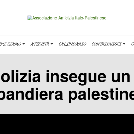
CHI SIAMO
ATTIVITÀ
CALENDARIO
CONTRIBUISCI
C
polizia insegue u
bandiera palestin