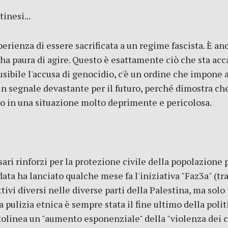
inesi...
esperienza di essere sacrificata a un regime fascista. È 
hé ha paura di agire. Questo è esattamente ciò che sta ac
usibile l'accusa di genocidio, c'è un ordine che impone 
n segnale devastante per il futuro, perché dimostra ch
o in una situazione molto deprimente e pericolosa.
i rinforzi per la protezione civile della popolazione 
 data ha lanciato qualche mese fa l'iniziativa "Faz3a" (tr
ivi diversi nelle diverse parti della Palestina, ma solo 
ulizia etnica è sempre stata il fine ultimo della politi
olinea un "aumento esponenziale" della "violenza dei co