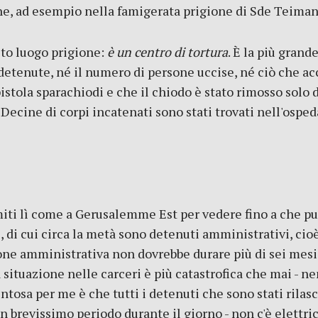
one, ad esempio nella famigerata prigione di Sde Teima
to luogo prigione:
è un centro di tortura
. È la più grand
 detenute, né il numero di persone uccise, né ciò che ac
pistola sparachiodi e che il chiodo è stato rimosso solo
Decine di corpi incatenati sono stati trovati nell'ospeda
miti lì come a Gerusalemme Est per vedere fino a che pun
si, di cui circa la metà sono detenuti amministrativi, ci
one amministrativa non dovrebbe durare più di sei mesi
 situazione nelle carceri è più catastrofica che mai - 
ntosa per me è che tutti i detenuti che sono stati rilas
n brevissimo periodo durante il giorno - non c'è elettric