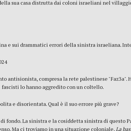
lla sua casa distrutta dai coloni israeliani nel villagg
ina e sui drammatici errori della sinistra israeliana. In
2024
to antisionista, compresa la rete palestinese "Faz3a". 
, fascisti lo hanno aggredito con un coltello.
lita e disorientata. Qual è il suo errore più grave?
i fondo. La sinistra e la cosiddetta sinistra di questo P
senso. Ma ci troviamo in una situazione coloniale
. La ba