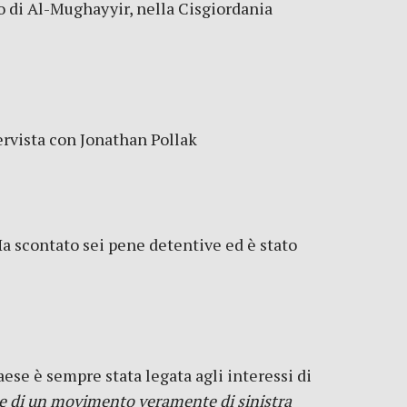
io di Al-Mughayyir, nella Cisgiordania
tervista con Jonathan Pollak
Ha scontato sei pene detentive ed è stato
aese è sempre stata legata agli interessi di
se di un movimento veramente di sinistra