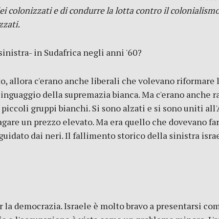
ei colonizzati e di condurre la lotta contro il colonialismo 
zzati.
inistra- in Sudafrica negli anni '60?
o, allora c'erano anche liberali che volevano riformare l
linguaggio della supremazia bianca. Ma c'erano anche ra
piccoli gruppi bianchi. Si sono alzati e si sono uniti al
 pagare un prezzo elevato. Ma era quello che dovevano fa
ato dai neri. Il fallimento storico della sinistra isra
r la democrazia. Israele è molto bravo a presentarsi com