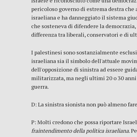
Israele è riconosciuto come una democrazia
pericoloso governo di estrema destra che a
israeliana e ha danneggiato il sistema giu
che sosteneva di difendere la democrazia,
differenza tra liberali, conservatori e di ul
I palestinesi sono sostanzialmente esclusi 
israeliana sia il simbolo dell'attuale movi
dell'opposizione di sinistra ad essere guida
militarizzata, ma negli ultimi 20 o 30 anni
guerra.
D: La sinistra sionista non può almeno far
P: Molti credono che possa riportare Israe
fraintendimento della politica israeliana
. P