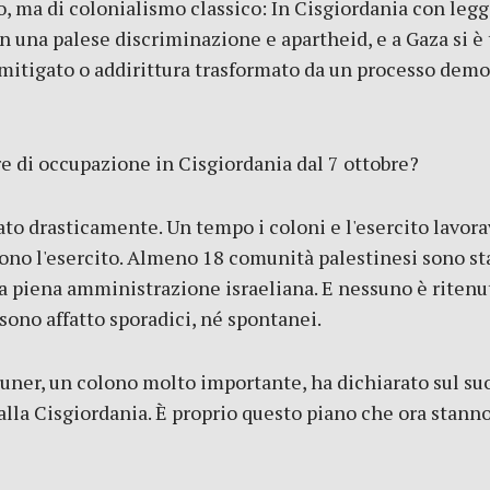
 ma di colonialismo classico: In Cisgiordania con legg
on una palese discriminazione e apartheid, e a Gaza si è
mitigato o addirittura trasformato da un processo democ
re di occupazione in Cisgiordania dal 7 ottobre?
to drasticamente. Un tempo i coloni e l'esercito lavorav
sono l'esercito. Almeno 18 comunità palestinesi sono stat
o la piena amministrazione israeliana. E nessuno è riten
 sono affatto sporadici, né spontanei.
runer, un colono molto importante, ha dichiarato sul s
dalla Cisgiordania. È proprio questo piano che ora stann