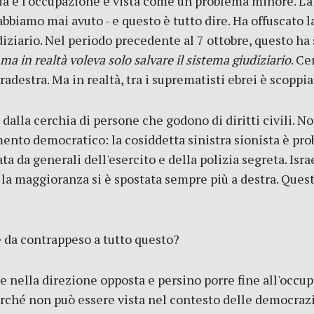
 e l'occupazione è vista come un problema minore. L'at
bbiamo mai avuto - e questo è tutto dire. Ha offuscato l
diziario. Nel periodo precedente al 7 ottobre, questo h
ma in realtà voleva solo salvare il sistema giudiziario
. Ce
tradestra. Ma in realtà, tra i suprematisti ebrei è scoppi
dalla cerchia di persone che godono di diritti civili. N
mento democratico: la cosiddetta sinistra sionista è pro
ta da generali dell'esercito e della polizia segreta. Isr
 la maggioranza si è spostata sempre più a destra. Questo
e da contrappeso a tutto questo?
le nella direzione opposta e persino porre fine all'occu
erché non può essere vista nel contesto delle democrazi