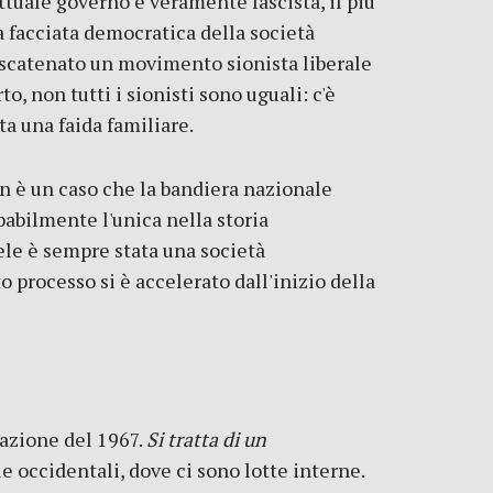
tuale governo è veramente fascista, il più
a facciata democratica della società
a scatenato un movimento sionista liberale
rto, non tutti i sionisti sono uguali: c'è
ata una faida familiare.
on è un caso che la bandiera nazionale
babilmente l'unica nella storia
aele è sempre stata una società
 processo si è accelerato dall'inizio della
pazione del 1967.
Si tratta di un
e occidentali, dove ci sono lotte interne.