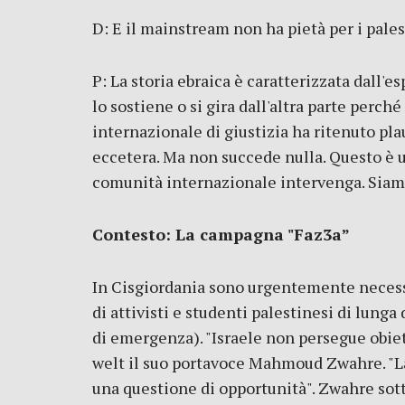
D: E il mainstream non ha pietà per i palest
P: La storia ebraica è caratterizzata dall'
lo sostiene o si gira dall'altra parte perc
internazionale di giustizia ha ritenuto pla
eccetera. Ma non succede nulla. Questo è u
comunità internazionale intervenga. Siam
Contesto: La campagna "Faz3a”
In Cisgiordania sono urgentemente necessar
di attivisti e studenti palestinesi di lunga
di emergenza). "Israele non persegue obiett
welt il suo portavoce Mahmoud Zwahre. "La p
una questione di opportunità". Zwahre sott