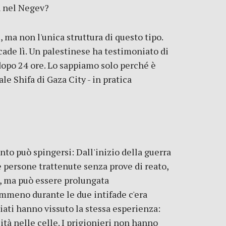
n nel Negev?
e, ma non l'unica struttura di questo tipo.
cade lì. Un palestinese ha testimoniato di
 dopo 24 ore. Lo sappiamo solo perché è
le Shifa di Gaza City - in pratica
to può spingersi: Dall'inizio della guerra
oè persone trattenute senza prove di reato,
, ma può essere prolungata
nemmeno durante le due intifade c'era
ciati hanno vissuto la stessa esperienza:
ità nelle celle. I prigionieri non hanno