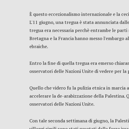
È questo eccezionalismo internazionale e la cec
L'11 giugno, una tregua è stata annunciata dalle 
tregua era necessaria perchè entrambe le parti s
Bretagna e la Francia hanno messo l'embargo alle
ebraiche.
Entro la fine di quella tregua era emerso chiaram
osservatori delle Nazioni Unite di vedere per la 
Quello che videro fu la pulizia etnica in marcia 
accelerare la de-arabizzazione della Palestina. 
osservatori delle Nazioni Unite.
Con tale seconda settimana di giugno, la Palestin
villaggi simili sono stati svuotati dalle forze i