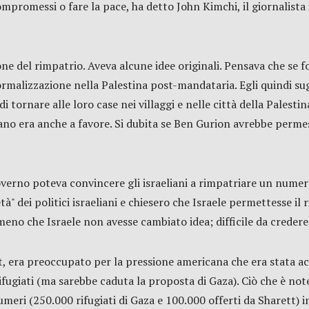
ompromessi o fare la pace, ha detto John Kimchi, il giornalist
e del rimpatrio. Aveva alcune idee originali. Pensava che se fos
ormalizzazione nella Palestina post-mandataria. Egli quindi sug
i tornare alle loro case nei villaggi e nelle città della Palesti
iano era anche a favore. Si dubita se Ben Gurion avrebbe permes
erno poteva convincere gli israeliani a rimpatriare un numero s
à" dei politici israeliani e chiesero che Israele permettesse il r
meno che Israele non avesse cambiato idea; difficile da credere
ett, era preoccupato per la pressione americana che era stata 
fugiati (ma sarebbe caduta la proposta di Gaza). Ciò che è not
eri (250.000 rifugiati di Gaza e 100.000 offerti da Sharett) 