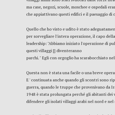
ma case, negozi, scuole, moschee e ospedali eran
che appiattivano questi edifici e il paesaggio d
Quello che ho visto e udito è stato adeguatamen
per sorvegliare l'intera operazione, il capo del
leadership: "Abbiamo iniziato l'operazione di pul
questi villaggi [] diventeranno
parchi. " Egli con orgoglio ha scarabocchiato nel
Questa non è stata una facile o una breve opera
E ' continuata anche quando gli scontri sono ripre
guerra, quando le truppe che provenivano da Iraq,
1948 è stata prolungata perché gli abitanti dei v
difendere gli isolati villaggi arabi nel nord e nel