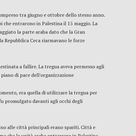
compreso tra giugno e ottobre dello stesso anno.
abi che entrarono in Palestina il 15 maggio. La
taggiato la parte araba dato che la Gran
 la Repubblica Ceca riarmavano le forze
estinata a fallire. La tregua aveva permesso agli
l piano di pace dell'organizzazione
omento, era quella di utilizzare la tregua per
 fu promulgato davanti agli occhi degli
o alle città principali erano spariti. Città e
ima che le unità arabe entrassero in Palestina,