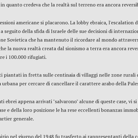
 in quanto credeva che la realtà sul terreno era ancora reversib
essioni americane si placarono. La lobby ebraica, l'escalation 
 seguito della sfida di Israele delle sue decisioni di internazi
nione Sovietica che ha mantenuto il ricordare al mondo attraver
he la nuova realtà creata dal sionismo a terra era ancora reversi
re i 100.000 rifugiati.
piantati in fretta sulle centinaia di villaggi nelle zone rurali
 urbana per cercare di cancellare il carattere arabo della Pale
i ebrei appena arrivati "salvarono" alcune di queste case, vi si
ase e della loro posizione le ha rese eccellenti bonanzas immobil
rtier generale.
inizio nel giugno del 1948 fu trasferto ai rappresentanti della