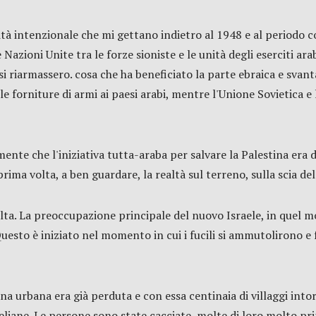
ità intenzionale che mi gettano indietro al 1948 e al periodo 
Nazioni Unite tra le forze sioniste e le unità degli eserciti ar
i riarmassero. cosa che ha beneficiato la parte ebraica e svan
 forniture di armi ai paesi arabi, mentre l'Unione Sovietica e
ente che l'iniziativa tutta-araba per salvare la Palestina era d
prima volta, a ben guardare, la realtà sul terreno, sulla scia de
alta. La preoccupazione principale del nuovo Israele, in quel m
Questo è iniziato nel momento in cui i fucili si ammutolirono e
a urbana era già perduta e con essa centinaia di villaggi intorn
sraeliane. Le persone sono state cacciate, molte di loro molto pr