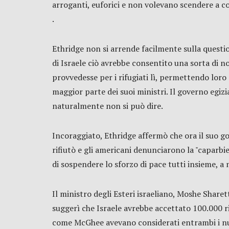
arroganti, euforici e non volevano scendere a c
.
Ethridge non si arrende facilmente sulla question
di Israele ciò avrebbe consentito una sorta di n
provvedesse per i rifugiati lì, permettendo loro d
maggior parte dei suoi ministri. Il governo egiz
naturalmente non si può dire.
Incoraggiato, Ethridge affermò che ora il suo gov
rifiutò e gli americani denunciarono la "caparbiet
di sospendere lo sforzo di pace tutti insieme, a 
Il ministro degli Esteri israeliano, Moshe Shar
suggerì che Israele avrebbe accettato 100.000 ri
come McGhee avevano considerati entrambi i num