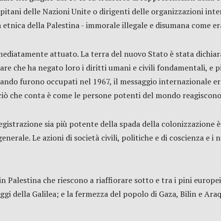
 capitani delle Nazioni Unite o dirigenti delle organizzazioni inte
a etnica della Palestina - immorale illegale e disumana come era
mediatamente attuato. La terra del nuovo Stato è stata dichiara
are che ha negato loro i diritti umani e civili fondamentali, e 
ando furono occupati nel 1967, il messaggio internazionale era
 ciò che conta è come le persone potenti del mondo reagiscono 
egistrazione sia più potente della spada della colonizzazione 
enerale. Le azioni di società civili, politiche e di coscienza e
n Palestina che riescono a riaffiorare sotto e tra i pini europe
aggi della Galilea; e la fermezza del popolo di Gaza, Bilin e Ar