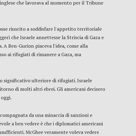
a inglese che lavorava al momento per il Tribune
se riuscito a soddisfare l'appetito territoriale
gerì che Israele annettesse la Striscia di Gaza e
na. A Ben-Gurion piaceva l'idea, come alla
so ai rifugiati di rimanere a Gaza, ma
ignificativo ulteriore di rifugiati. Israele
itorno di molti altri ebrei. Gli americani decisero
 oggi.
accompagnata da una minaccia di sanzioni e
evole a ben vedere è che i diplomatici americani
insufficienti. McGhee veramente voleva vedere