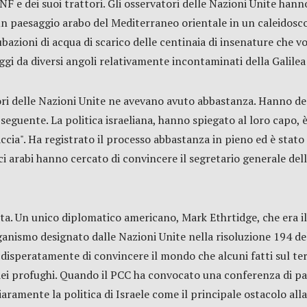
 JNF e dei suoi trattori. Gli osservatori delle Nazioni Unite h
n paesaggio arabo del Mediterraneo orientale in un caleidosco
bazioni di acqua di scarico delle centinaia di insenature che vol
 da diversi angoli relativamente incontaminati della Galilea 
tori delle Nazioni Unite ne avevano avuto abbastanza. Hanno de
eguente. La politica israeliana, hanno spiegato al loro capo, è
accia". Ha registrato il processo abbastanza in pieno ed è stato 
ici arabi hanno cercato di convincere il segretario generale de
ta. Un unico diplomatico americano, Mark Ethrtidge, che era il
rganismo designato dalle Nazioni Unite nella risoluzione 194 d
 disperatamente di convincere il mondo che alcuni fatti sul te
dei profughi. Quando il PCC ha convocato una conferenza di pac
amente la politica di Israele come il principale ostacolo alla p