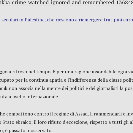
nakba-crime-watched-ignored-and-remembered-13684
 secolari in Palestina, che riescono a riemergere tra i pini eur
aggio a ritroso nel tempo. E per una ragione insondabile ogni v
upato per la continua apatia e l'indifferenza della classe poli
k non associa nella mente dei politici e dei giornalisti la possi
iuta a livello internazionale.
 che combattono contro il regime di Assad, li rammendarli e in
ato ebraico; il loro rifiuto d'eccezione, rispetto a tutti gli alt
no, è passato inosservato.