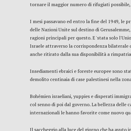
tornare il maggior numero di rifugiati possibile,
I mesi passavano ed entro la fine del 1949, le pr
delle Nazioni Unite sul destino di Gerusalemme, a
ragioni principali per questo. E 'stata solo l'U
Israele attraverso la corrispondenza bilaterale c
anche ritirato dalla sua disponibilità a rimpatria
Insediamenti ebraici e foreste europee sono stati 
demolito centinaia di case palestinesi nella zona
Bohémien israeliani, yuppies e disperati immigrat
col senno di poi dal governo. La bellezza delle c
internazionali le hanno favorite come nuovo qua
Il saccheggio alla luce del giorno che ha avuto 