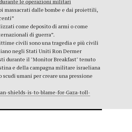
rante le operazioni militari
 massacrati dalle bombe e dai proiettili,
centi”
ilizzati come deposito di armi o come
ternazionali di guerra”.
time civili sono una tragedia e più civili
eliano negli Stati Uniti Ron Dermer
sti durante il "Monitor Breakfast" tenuto
estina e della campagna militare israeliana
o scudi umani per creare una pressione
n-shields-is-to-blame-for-Gaza-toll-