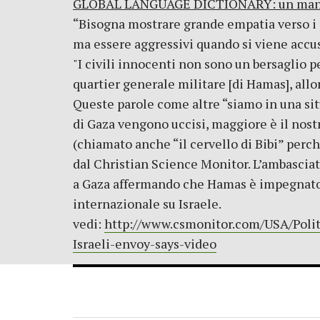
GLOBAL LANGUAGE DICTIONARY: un manuale 
“Bisogna mostrare grande empatia verso i p
ma essere aggressivi quando si viene accu
"I civili innocenti non sono un bersaglio 
quartier generale militare [di Hamas], allo
Queste parole come altre “siamo in una situ
di Gaza vengono uccisi, maggiore è il nost
(chiamato anche “il cervello di Bibi” perch
dal Christian Science Monitor. L’ambasciato
a Gaza affermando che Hamas è impegnato i
internazionale su Israele.
vedi:
http://www.csmonitor.com/USA/Polit
Israeli-envoy-says-video