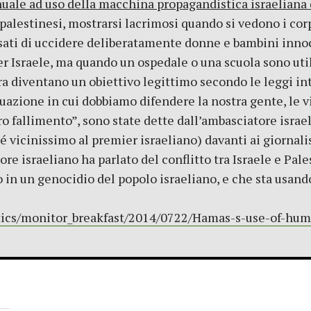
ad uso della macchina propagandistica israeliana du
alestinesi, mostrarsi lacrimosi quando si vedono i corpi
sati di uccidere deliberatamente donne e bambini inno
per Israele, ma quando un ospedale o una scuola sono ut
ra diventano un obiettivo legittimo secondo le leggi in
azione in cui dobbiamo difendere la nostra gente, le vit
ro fallimento”, sono state dette dall’ambasciatore isra
é vicinissimo al premier israeliano) davanti ai giornali
re israeliano ha parlato del conflitto tra Israele e Pal
n un genocidio del popolo israeliano, e che sta usand
ics/monitor_breakfast/2014/0722/Hamas-s-use-of-huma