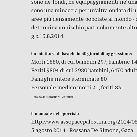
sono ne' fondi, né equipaggiamenti ne' un
sono una minaccia per un’altra ondata di ucc
aree più densamente popolate al mondo - c
determina un rischio particolarmente alto 
g.b.13.8.2014
La mietitura di Israele in 30 giorni di aggressione:
Morti 1880, di cui bambini 297, bambine 1
Feriti 9804 di cui 2980 bambini, 6470 adult
Famiglie intere sterminate 80
Personale medico morti 21, feriti 83
Foto: Soldati Israeliani "vittoriosi"
Il manuale dell'ipocrisia
http://www.assopacepalestina.org/2014/08
5 agosto 2014 - Rossana De Simone, Gaza