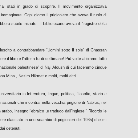
mai stati in grado di scoprire. Il movimento organizzava
immaginare. Ogni giorno il prigioniero che aveva il ruolo di
ero subito iniziato. Il bibliotecario aveva il "registro della
iuscito a contrabbandare “Uomini sotto il sole” di Ghassan
e il libro e l'attesa fu di settimane! Più volte abbiamo fatto
o nazionale palestinese” di Naji Aloush di cui facemmo cinque
na Mina , Nazim Hikmet e molti, molti altri.
ersitaria in letteratura, lingue, politica, filosofia, storia e
nazionali che incontrai nella vecchia prigione di Nablus, nel
arabo, insegno l'ebraico ,e traduco dall'inglese." Ricordo le
sere rilasciato in uno scambio di prigionieri del 1985] che mi
dai detenuti.