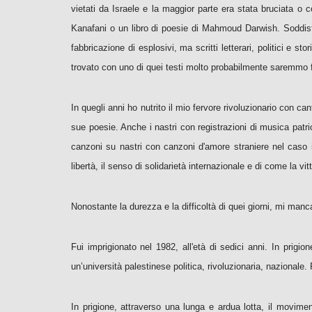
vietati da Israele e la maggior parte era stata bruciata o c
Kanafani o un libro di poesie di Mahmoud Darwish. Soddisfec
fabbricazione di esplosivi, ma scritti letterari, politici e 
trovato con uno di quei testi molto probabilmente saremmo fin
In quegli anni ho nutrito il mio fervore rivoluzionario con 
sue poesie. Anche i nastri con registrazioni di musica patri
canzoni su nastri con canzoni d'amore straniere nel caso in
libertà, il senso di solidarietà internazionale e di come la vitt
Nonostante la durezza e la difficoltà di quei giorni, mi manc
Fui imprigionato nel 1982, all'età di sedici anni. In prigio
un’università palestinese politica, rivoluzionaria, nazionale.
In prigione, attraverso una lunga e ardua lotta, il movimen