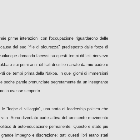
ie prime interazioni con l'occupazione riguardarono delle
ausa del suo "file di sicurezza" predisposto dalle forze di
 Qualunque domanda facessi su questi tempi difficili ricevevo
kba e sui primi anni difficili di esilio narrate da mio padre e
rdi dei tempi prima della Nakba. In quei giorni di immersioni
e e le poche parole pronunciate segretamente da un insegnante
timo lo avesse scoperto.
 le "leghe di villaggio", una sorta di leadership politica che
ia vita. Sono diventato parte attiva del crescente movimento
 politico di auto-educazione permanente. Questo è stato più
 grande impegno e discrezione; tutti questi libri erano stati