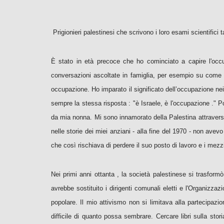
Prigionieri palestinesi che scrivono i loro esami scientifici t
È stato in età precoce che ho cominciato a capire l'occu
conversazioni ascoltate in famiglia, per esempio su come a
occupazione. Ho imparato il significato dell’occupazione nei
sempre la stessa risposta : "è Israele, è l'occupazione ." Poc
da mia nonna. Mi sono innamorato della Palestina attraverso 
nelle storie dei miei anziani - alla fine del 1970 - non ave
che così rischiava di perdere il suo posto di lavoro e i mez
Nei primi anni ottanta , la società palestinese si trasformò 
avrebbe sostituito i dirigenti comunali eletti e l'Organizz
popolare. Il mio attivismo non si limitava alla partecipaz
difficile di quanto possa sembrare. Cercare libri sulla stor