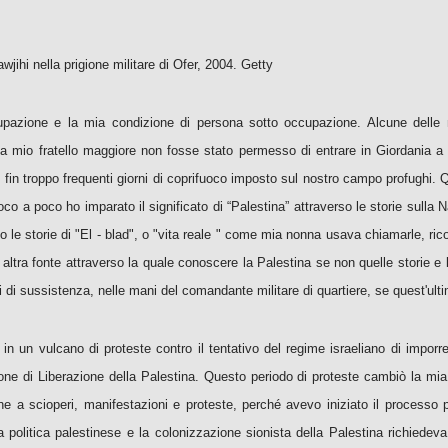
awjihi nella prigione militare di Ofer, 2004. Getty
pazione e la mia condizione di persona sotto occupazione. Alcune delle m
 mio fratello maggiore non fosse stato permesso di entrare in Giordania a c
 fin troppo frequenti giorni di coprifuoco imposto sul nostro campo profughi.
o a poco ho imparato il significato di “Palestina” attraverso le storie sulla Na
le storie di "El - blad", o "vita reale " come mia nonna usava chiamarle, rico
vo altra fonte attraverso la quale conoscere la Palestina se non quelle stori
zi di sussistenza, nelle mani del comandante militare di quartiere, se quest'ul
in un vulcano di proteste contro il tentativo del regime israeliano di imporre
azione di Liberazione della Palestina. Questo periodo di proteste cambiò la m
ione a scioperi, manifestazioni e proteste, perché avevo iniziato il processo
ia politica palestinese e la colonizzazione sionista della Palestina richiedeva