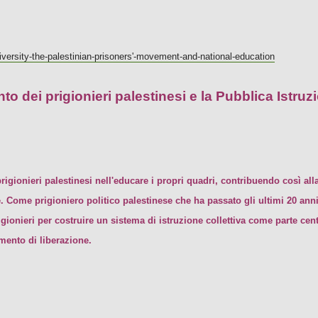
niversity-the-palestinian-prisoners'-movement-and-national-education
to dei prigionieri palestinesi e la Pubblica Istruz
prigionieri palestinesi nell'educare i propri quadri, contribuendo così a
Come prigioniero politico palestinese che ha passato gli ultimi 20 anni 
igionieri per costruire un sistema di istruzione collettiva come parte cent
mento di liberazione.