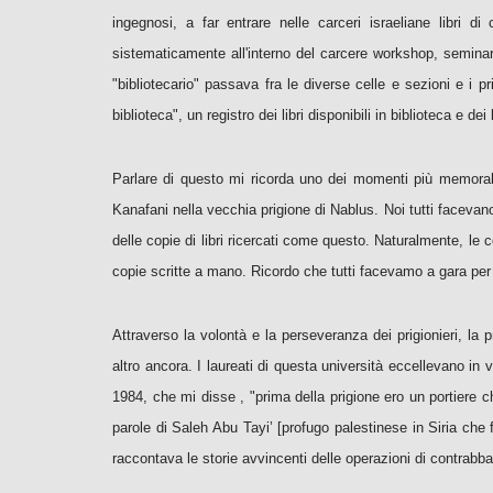
ingegnosi, a far entrare nelle carceri israeliane libri
sistematicamente all'interno del carcere workshop, seminari
"bibliotecario" passava fra le diverse celle e sezioni e i pr
biblioteca", un registro dei libri disponibili in biblioteca e dei
Parlare di questo mi ricorda uno dei momenti più memorabi
Kanafani nella vecchia prigione di Nablus. Noi tutti facevano
delle copie di libri ricercati come questo. Naturalmente, le
copie scritte a mano. Ricordo che tutti facevamo a gara per 
Attraverso la volontà e la perseveranza dei prigionieri, la pr
altro ancora. I laureati di questa università eccellevano in
1984, che mi disse , "prima della prigione ero un portiere c
parole di Saleh Abu Tayi’ [profugo palestinese in Siria che f
raccontava le storie avvincenti delle operazioni di contrabband