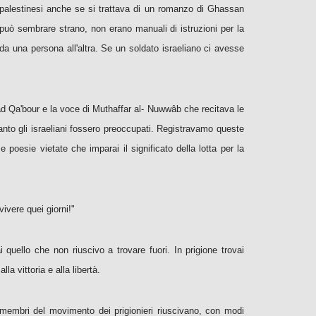
e i palestinesi anche se si trattava di un romanzo di Ghassan
 può sembrare strano, non erano manuali di istruzioni per la
e da una persona all'altra. Se un soldato israeliano ci avesse
mad Qa'bour e la voce di Muthaffar al- Nuwwâb che recitava le
uanto gli israeliani fossero preoccupati. Registravamo queste
poesie vietate che imparai il significato della lotta per la
ivere quei giorni!"
i quello che non riuscivo a trovare fuori. In prigione trovai
a vittoria e alla libertà.
 I membri del movimento dei prigionieri riuscivano, con modi