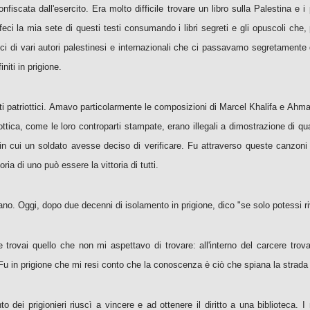
onfiscata dall'esercito. Era molto difficile trovare un libro sulla Palestina 
i la mia sete di questi testi consumando i libri segreti e gli opuscoli che,
storici di vari autori palestinesi e internazionali che ci passavamo segretament
iti in prigione.
canti patriottici. Amavo particolarmente le composizioni di Marcel Khalifa e Ah
ottica, come le loro controparti stampate, erano illegali a dimostrazione di q
 cui un soldato avesse deciso di verificare. Fu attraverso queste canzoni e 
oria di uno può essere la vittoria di tutti.
ano. Oggi, dopo due decenni di isolamento in prigione, dico "se solo potessi riv
ne trovai quello che non mi aspettavo di trovare: all'interno del carcere trova
 Fu in prigione che mi resi conto che la conoscenza è ciò che spiana la strada all
to dei prigionieri riuscì a vincere e ad ottenere il diritto a una biblioteca.