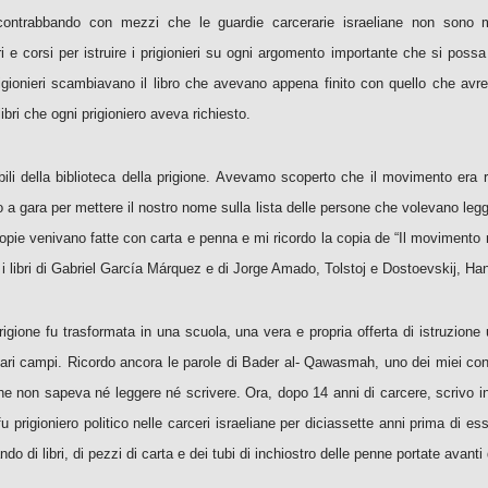
 di contrabbando con mezzi che le guardie carcerarie israeliane non sono 
 e corsi per istruire i prigionieri su ogni argomento importante che si possa 
igionieri scambiavano il libro che avevano appena finito con quello che avrebb
 libri che ogni prigioniero aveva richiesto.
li della biblioteca della prigione. Avevamo scoperto che il movimento era r
 a gara per mettere il nostro nome sulla lista delle persone che volevano legger
 copie venivano fatte con carta e penna e mi ricordo la copia de “Il moviment
i libri di Gabriel García Márquez e di Jorge Amado, Tolstoj e Dostoevskij, Han
igione fu trasformata in una scuola, una vera e propria offerta di istruzione univ
 vari campi. Ricordo ancora le parole di Bader al- Qawasmah, uno dei miei con
he non sapeva né leggere né scrivere. Ora, dopo 14 anni di carcere, scrivo in 
u prigioniero politico nelle carceri israeliane per diciassette anni prima di es
o di libri, di pezzi di carta e dei tubi di inchiostro delle penne portate avanti 