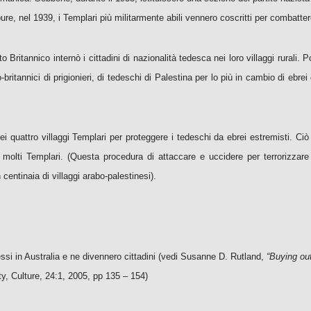
ure, nel 1939, i Templari più militarmente abili vennero coscritti per combatte
itannico internò i cittadini di nazionalità tedesca nei loro villaggi rurali. 
o-britannici di prigionieri, di tedeschi di Palestina per lo più in cambio di eb
i quattro villaggi Templari per proteggere i tedeschi da ebrei estremisti. Ciò
ti Templari. (Questa procedura di attaccare e uccidere per terrorizzare gl
 centinaia di villaggi arabo-palestinesi).
ssi in Australia e ne divennero cittadini (vedi Susanne D. Rutland,
“Buying out
ety, Culture, 24:1, 2005, pp 135 – 154)