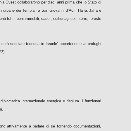
mania Ovest collaborarono per dieci anni prima che lo Stato di
iari urbane dei Templari a San Giovanni d’Acri, Haifa, Jaffa e
utti i beni immobili, case , edifici agricoli, serre, foreste
prietà secolare tedesca in Israele” appartenente ai profughi
°3)
iplomatica internazionale energica e risoluta. I funzionari
si.
uirono attivamente a parlare di sé fornendo documentazioni,