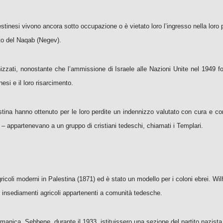
alestinesi vivono ancora sotto occupazione o è vietato loro l’ingresso nella loro
to del Naqab (Negev).
nizzati, nonostante che l’ammissione di Israele alle Nazioni Unite nel 1949 f
esi e il loro risarcimento.
stina hanno ottenuto per le loro perdite un indennizzo valutato con cura e conc
appartenevano a un gruppo di cristiani tedeschi, chiamati i Templari.
gricoli moderni in Palestina (1871) ed è stato un modello per i coloni ebrei. 
ri insediamenti agricoli appartenenti a comunità tedesche.
rmanica. Sebbene, durante il 1933, istituissero una sezione del partito nazista