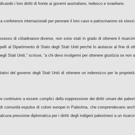
ando i loro diritti di fronte ai governi australiano, tedesco e israeliano.
 a conferenze internazionali per perorare il loro caso e patrocinarono sé stessi
ssesso di cittadinanze diverse, non sono stati in grado di ottenere il risarcime
pelli al Dipartimento di Stato degli Stati Uniti perché lo aiutasse al fine di ot
gli Stati Uniti,” scrisse, “a chi devo rivolgermi per ottenere giustizia se non a
ivi del governo degli Stati Uniti di ottenere un indennizzo per le proprietà o
e continuino a essere complici della soppressione dei diritti umani dei palest
re di comunità espulse di coloni europei in Palestina, che comprendevano anc
 alcuna pressione diplomatica per i diritti degli indigeni palestinesi a un ri