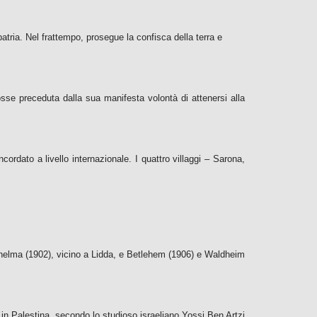
 patria. Nel frattempo, prosegue la confisca della terra e
osse preceduta dalla sua manifesta volontà di attenersi alla
ordato a livello internazionale. I quattro villaggi – Sarona,
Wilhelma (1902), vicino a Lidda, e Betlehem (1906) e Waldheim
 in Palestina, secondo lo studioso israeliano Yossi Ben Artzi