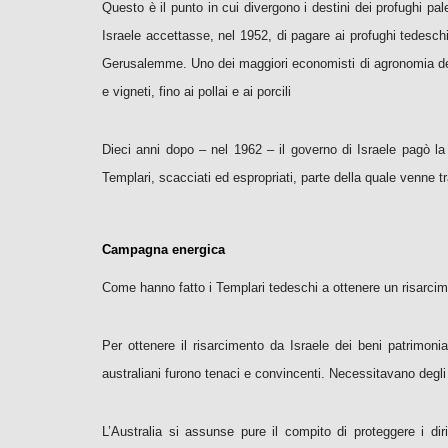
Questo è il punto in cui divergono i destini dei profughi pal
Israele accettasse, nel 1952, di pagare ai profughi tedeschi 
Gerusalemme. Uno dei maggiori economisti di agronomia della 
e vigneti, fino ai pollai e ai porcili
Dieci anni dopo – nel 1962 – il governo di Israele pagò la 
Templari, scacciati ed espropriati, parte della quale venne 
Campagna energica
Come hanno fatto i Templari tedeschi a ottenere un risarcimen
Per ottenere il risarcimento da Israele dei beni patrimoni
australiani furono tenaci e convincenti. Necessitavano degli af
L’Australia si assunse pure il compito di proteggere i dir