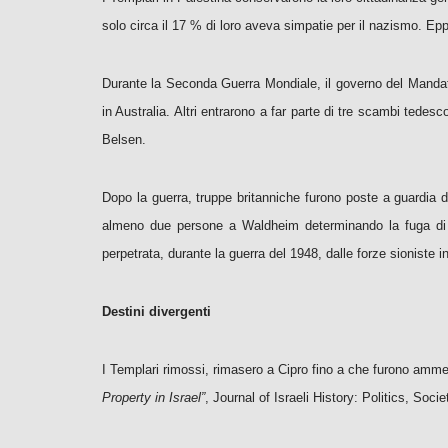
solo circa il 17 % di loro aveva simpatie per il nazismo. Epp
Durante la Seconda Guerra Mondiale, il governo del Mandato Br
in Australia. Altri entrarono a far parte di tre scambi tedesc
Belsen.
Dopo la guerra, truppe britanniche furono poste a guardia de
almeno due persone a Waldheim determinando la fuga di mol
perpetrata, durante la guerra del 1948, dalle forze sioniste in
Destini divergenti
I Templari rimossi, rimasero a Cipro fino a che furono amme
Property in Israel”
, Journal of Israeli History: Politics, Soci