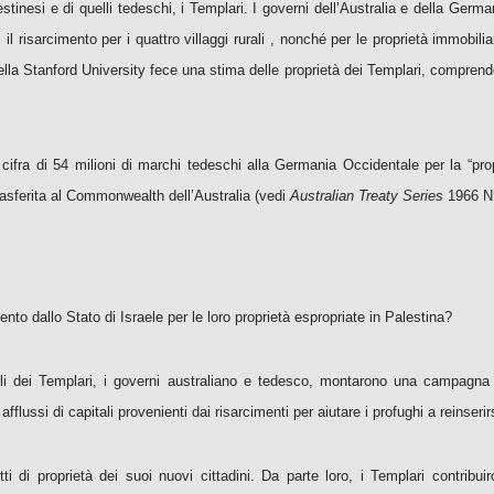
estinesi e di quelli tedeschi, i Templari. I governi dell’Australia e della Ger
il risarcimento per i quattro villaggi rurali , nonché per le proprietà immobil
Stanford University fece una stima delle proprietà dei Templari, comprendenti t
cifra di 54 milioni di marchi tedeschi alla Germania Occidentale per la “pro
trasferita al Commonwealth dell’Australia (vedi
Australian Treaty Series
1966 N
to dallo Stato di Israele per le loro proprietà espropriate in Palestina?
ali dei Templari, i governi australiano e tedesco, montarono una campagna d
flussi di capitali provenienti dai risarcimenti per aiutare i profughi a reinserir
itti di proprietà dei suoi nuovi cittadini. Da parte loro, i Templari contrib