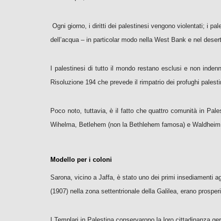
Ogni giorno, i diritti dei palestinesi vengono violentati; i p
dell’acqua – in particolar modo nella West Bank e nel deser
I palestinesi di tutto il mondo restano esclusi e non inden
Risoluzione 194 che prevede il rimpatrio dei profughi palestin
Poco noto, tuttavia, è il fatto che quattro comunità in Pale
Wihelma, Betlehem (non la Bethlehem famosa) e Waldheim – 
Modello per i coloni
Sarona, vicino a Jaffa, è stato uno dei primi insediamenti a
(1907) nella zona settentrionale della Galilea, erano prospe
I Templari in Palestina conservarono la loro cittadinanza ge