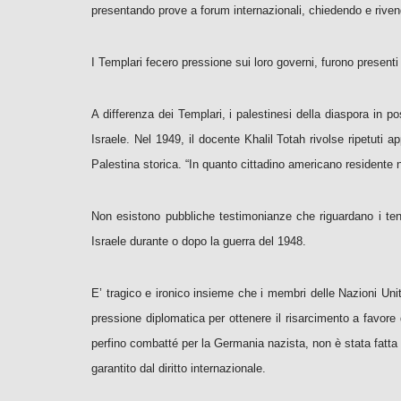
presentando prove a forum internazionali, chiedendo e rivendic
I Templari fecero pressione sui loro governi, furono presenti
A differenza dei Templari, i palestinesi della diaspora in po
Israele. Nel 1949, il docente Khalil Totah rivolse ripetuti ap
Palestina storica. “In quanto cittadino americano residente ne
Non esistono pubbliche testimonianze che riguardano i tentat
Israele durante o dopo la guerra del 1948.
E’ tragico e ironico insieme che i membri delle Nazioni Unit
pressione diplomatica per ottenere il risarcimento a favo
perfino combatté per la Germania nazista, non è stata fatta
garantito dal diritto internazionale.