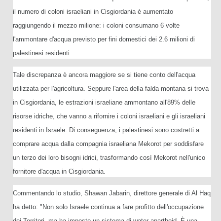
il numero di coloni israeliani in Cisgiordania è aumentato
raggiungendo il mezzo milione: i coloni consumano 6 volte
l'ammontare d'acqua previsto per fini domestici dei 2.6 milioni di
palestinesi residenti.
Tale discrepanza è ancora maggiore se si tiene conto dell'acqua
utilizzata per l'agricoltura. Seppure l'area della falda montana si trova
in Cisgiordania, le estrazioni israeliane ammontano all'89% delle
risorse idriche, che vanno a rifornire i coloni israeliani e gli israeliani
residenti in Israele. Di conseguenza, i palestinesi sono costretti a
comprare acqua dalla compagnia israeliana Mekorot per soddisfare
un terzo dei loro bisogni idrici, trasformando così Mekorot nell'unico
fornitore d'acqua in Cisgiordania.
Commentando lo studio, Shawan Jabarin, direttore generale di Al Haq
ha detto: "Non solo Israele continua a fare profitto dell'occupazione
dei Territori, ma ha imposto un sistema di water-apartheid. È una