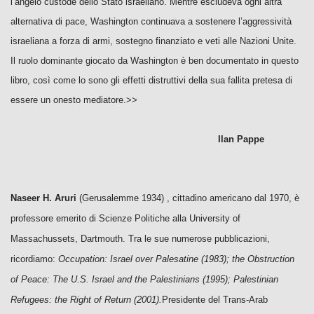
l’angelo custode dello Stato israeliano. Mentre escludeva ogni altra
alternativa di pace, Washington continuava a sostenere l’aggressività
israeliana a forza di armi, sostegno finanziato e veti alle Nazioni Unite.
Il ruolo dominante giocato da Washington è ben documentato in questo
libro, così come lo sono gli effetti distruttivi della sua fallita pretesa di
essere un onesto mediatore.>>
Ilan Pappe
Naseer H. Aruri
(Gerusalemme 1934) , cittadino americano dal 1970, è
professore emerito di Scienze Politiche alla University of
Massachussets, Dartmouth.
Tra le sue numerose pubblicazioni,
ricordiamo:
Occupation: Israel over Palesatine (1983); the Obstruction
of Peace: The U.S. Israel and the Palestinians (1995); Palestinian
Refugees: the Right of Return (2001).
Presidente del Trans-Arab